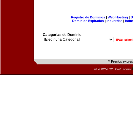
Registro de Dominios
|
Web Hosting
|
D
Dominios Expirados
|
Industrias
|
Indu
Categorías de Dominio:
[Pág. princi
** Precios expre
© 2002/2022 Solo10.com