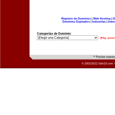
Registro de Dominios
|
Web Hosting
|
D
Dominios Expirados
|
Industrias
|
Indu
Categorías de Dominio:
[Pág. princi
** Precios expre
© 2002/2022 Solo10.com