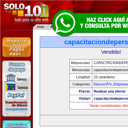
capacitaciondeper
Vendido!
Mayusculas:
CAPACITACIONDEP
Minusculas:
capacitaciondeperso
Longitud:
22 caracteres
Categorias:
EducaciÃ³n
,
Empresas
Precio:
Realizar una oferta!
Visitar!
capacitaciondepers
Serán consideradas ofer