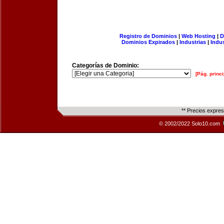
Registro de Dominios
|
Web Hosting
|
D
Dominios Expirados
|
Industrias
|
Indu
Categorías de Dominio:
[Pág. princi
** Precios expre
© 2002/2022 Solo10.com