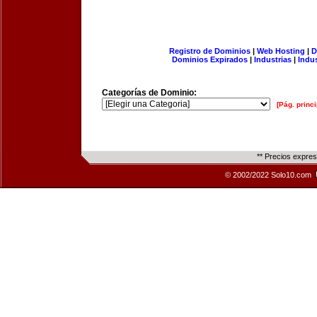
Registro de Dominios
|
Web Hosting
|
D
Dominios Expirados
|
Industrias
|
Indu
Categorías de Dominio:
[Pág. princi
** Precios expre
© 2002/2022 Solo10.com