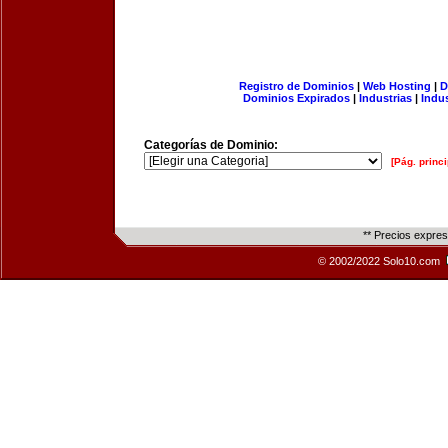
Registro de Dominios
|
Web Hosting
|
D
Dominios Expirados
|
Industrias
|
Indu
Categorías de Dominio:
[Pág. princi
** Precios expre
© 2002/2022 Solo10.com