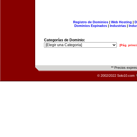
Registro de Dominios
|
Web Hosting
|
D
Dominios Expirados
|
Industrias
|
Indu
Categorías de Dominio:
[Pág. princi
** Precios expre
© 2002/2022 Solo10.com