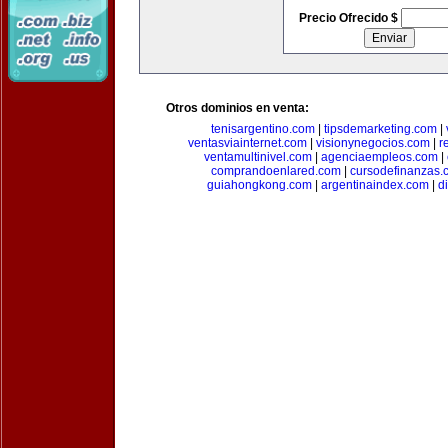
Precio Ofrecido $
Otros dominios en venta:
tenisargentino.com
|
tipsdemarketing.com
|
ventasviainternet.com
|
visionynegocios.com
|
r
ventamultinivel.com
|
agenciaempleos.com
|
comprandoenlared.com
|
cursodefinanzas.
guiahongkong.com
|
argentinaindex.com
|
d