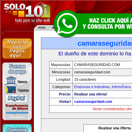
camarasegurid
El dueño de este dominio lo ha
Mayusculas:
CAMARASEGURIDAD.COM
Minusculas:
camaraseguridad.com
Longitud:
15 caracteres
Categorias:
Empresas e Industrias
,
InformÃ¡tica
Precio:
Realizar una oferta!
Visitar!
camaraseguridad.com
Serán consideradas ofer
Realizar una Oferta