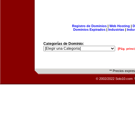
Registro de Dominios
|
Web Hosting
|
D
Dominios Expirados
|
Industrias
|
Indu
Categorías de Dominio:
[Pág. princi
** Precios expre
© 2002/2022 Solo10.com