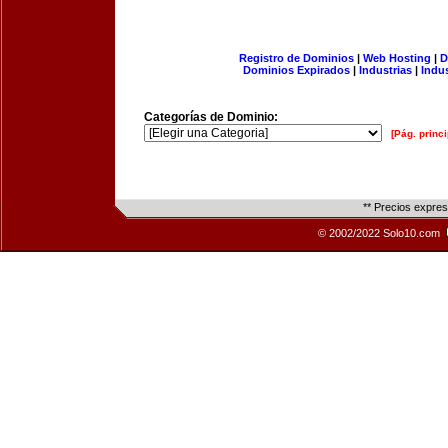
Registro de Dominios
|
Web Hosting
|
D
Dominios Expirados
|
Industrias
|
Indu
Categorías de Dominio:
[Pág. princi
** Precios expre
© 2002/2022 Solo10.com