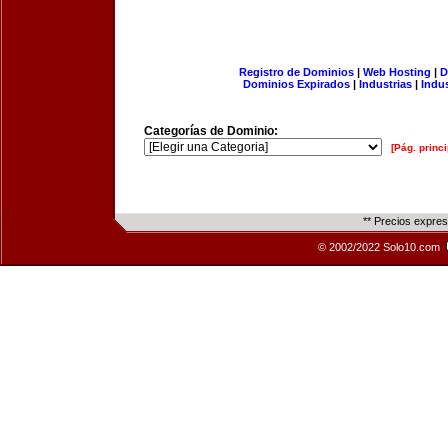
Registro de Dominios
|
Web Hosting
|
D
Dominios Expirados
|
Industrias
|
Indu
Categorías de Dominio:
[Pág. princi
** Precios expre
© 2002/2022 Solo10.com