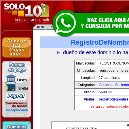
RegistroDeNomb
El dueño de este dominio lo ha
Mayusculas:
REGISTRODENO
Minusculas:
registrodenombres
Longitud:
17 caracteres
Categorias:
Gobierno
,
Socieda
Precio:
$600.00
Visitar!
registrodenombr
Serán consideradas ofer
R