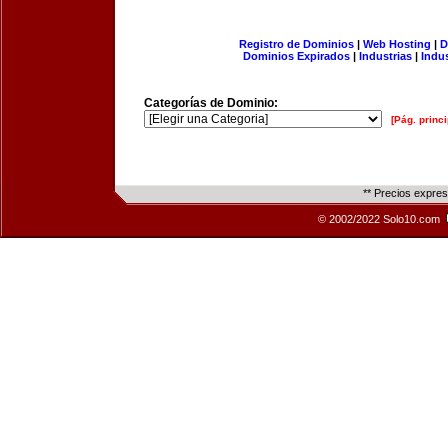
Registro de Dominios
|
Web Hosting
|
D
Dominios Expirados
|
Industrias
|
Indu
Categorías de Dominio:
[Pág. princi
** Precios expre
© 2002/2022 Solo10.com