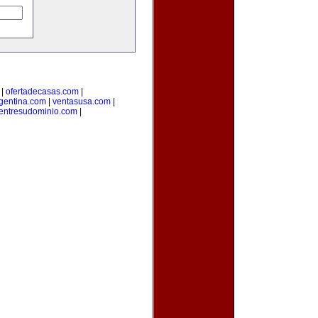
|
ofertadecasas.com
|
rgentina.com
|
ventasusa.com
|
entresudominio.com
|