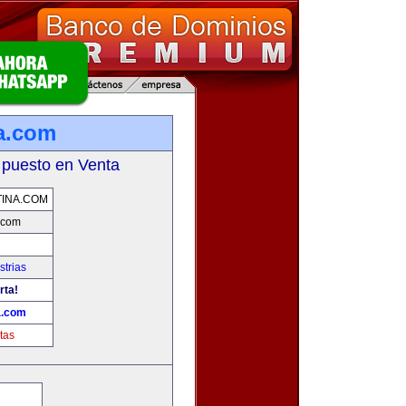
a.com
 puesto en Venta
INA.COM
.com
strias
rta!
a.com
tas