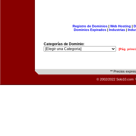
Registro de Dominios
|
Web Hosting
|
D
Dominios Expirados
|
Industrias
|
Indu
Categorías de Dominio:
[Pág. princi
** Precios expre
© 2002/2022 Solo10.com