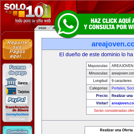
areajoven.c
El dueño de este dominio lo ha
Mayusculas:
AREAJOVEN
Minusculas:
areajoven.co
Longitud:
9 caracteres
Categorias:
Portales
,
Soc
Precio:
Realizar una 
Visitar!
areajoven.c
Serán consideradas ofer
Realizar una Oferta