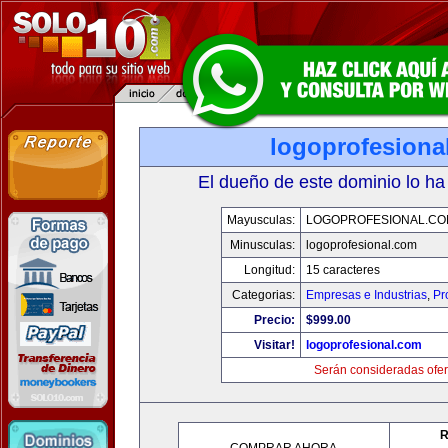
logoprofesiona
El dueño de este dominio lo ha
Mayusculas:
LOGOPROFESIONAL.CO
Minusculas:
logoprofesional.com
Longitud:
15 caracteres
Categorias:
Empresas e Industrias
,
Pr
Precio:
$999.00
Visitar!
logoprofesional.com
Serán consideradas ofer
R