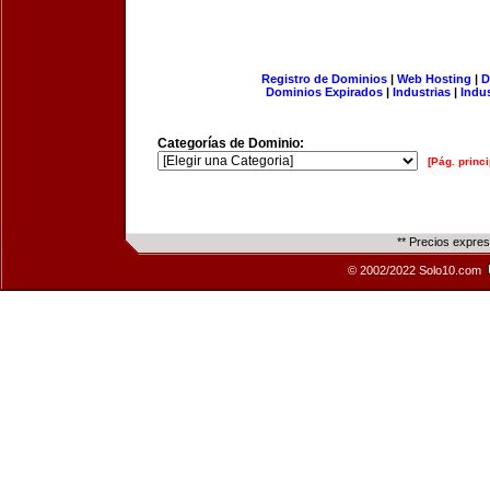
Registro de Dominios
|
Web Hosting
|
D
Dominios Expirados
|
Industrias
|
Indu
Categorías de Dominio:
[Pág. princi
** Precios expre
© 2002/2022 Solo10.com