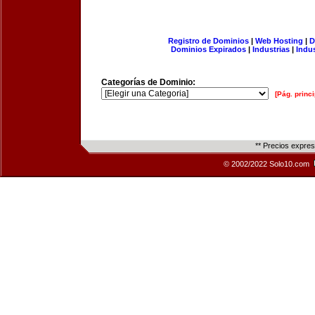
Registro de Dominios
|
Web Hosting
|
D
Dominios Expirados
|
Industrias
|
Indu
Categorías de Dominio:
[Pág. princi
** Precios expre
© 2002/2022 Solo10.com