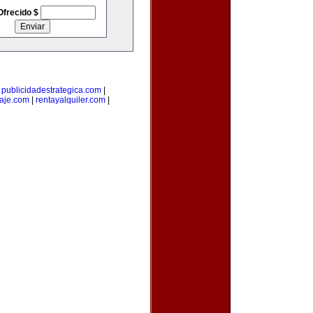
Ofrecido $
|
publicidadestrategica.com
|
iaje.com
|
rentayalquiler.com
|