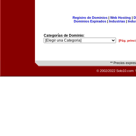
Registro de Dominios
|
Web Hosting
|
D
Dominios Expirados
|
Industrias
|
Indu
Categorías de Dominio:
[Pág. princi
** Precios expre
© 2002/2022 Solo10.com