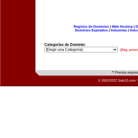
Registro de Dominios
|
Web Hosting
|
D
Dominios Expirados
|
Industrias
|
Indu
Categorías de Dominio:
[Pág. princi
** Precios expre
© 2002/2022 Solo10.com