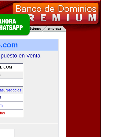
e.com
 puesto en Venta
E.COM
m
ias
,
Negocios
!
om
tas