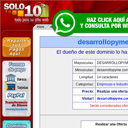
desarrollopym
El dueño de este dominio lo ha
Mayusculas:
DESARROLLOPYM
Minusculas:
desarrollopyme.co
Longitud:
14 caracteres
Categorias:
Empresas e Industr
Precio:
Realizar una oferta
Visitar!
desarrollopyme.c
Serán consideradas ofer
Realizar una Oferta