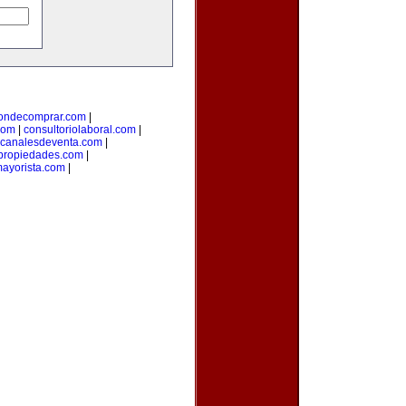
ondecomprar.com
|
com
|
consultoriolaboral.com
|
canalesdeventa.com
|
propiedades.com
|
ayorista.com
|