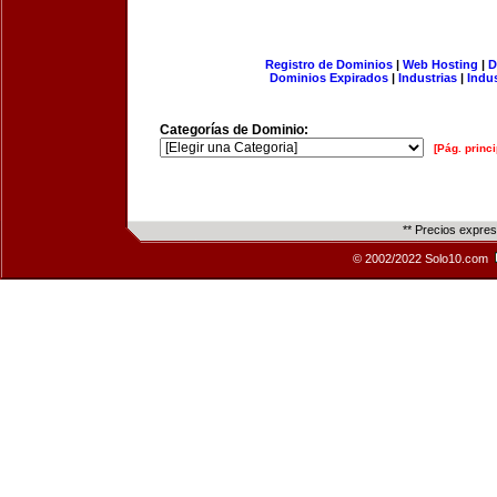
Registro de Dominios
|
Web Hosting
|
D
Dominios Expirados
|
Industrias
|
Indu
Categorías de Dominio:
[Pág. princi
** Precios expre
© 2002/2022 Solo10.com