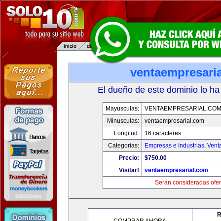
ventaempresari
El dueño de este dominio lo ha
Mayusculas:
VENTAEMPRESARIAL.CO
Minusculas:
ventaempresarial.com
Longitud:
16 caracteres
Categorias:
Empresas e Industrias
,
Vent
Precio:
$750.00
Visitar!
ventaempresarial.com
Serán consideradas ofer
R