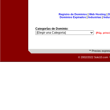
Registro de Dominios
|
Web Hosting
|
D
Dominios Expirados
|
Industrias
|
Indu
Categorías de Dominio:
[Pág. princi
** Precios expre
© 2002/2022 Solo10.com